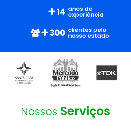
anos de
14
experiência
clientes pelo
300
nosso estado
Serviços
Nossos